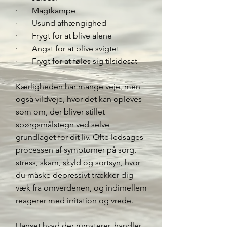
· Magtkampe
· Usund afhængighed
· Frygt for at blive alene
· Angst for at blive svigtet
· Frygt for at føles sig tilsidesat
Kærligheden har mange veje, men
også vildveje, hvor det kan opleves
som om, der bliver stillet
spørgsmålstegn ved selve
grundlaget for dit liv. Ofte ledsages
processen af symptomer på sorg,
stress, skam, skyld og sortsyn, hvor
du måske depressivt trækker dig
væk fra omverdenen, og indimellem
reagerer med irritation og vrede.
Uanset hvad der rumsterer, handler