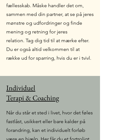
fællesskab.
Måske handler det om,
sammen med din partner, at se på jeres
mønstre og udfordringer og finde
mening og retning for jeres
relation.
Tag dig tid til at mærke efter.
Du er også altid velkommen til at
række ud for sparring, hvis du er i tvivl.
Individuel
Terapi & Coaching
Når du står et sted i livet, hvor det føles
fastlåst, usikkert eller bare kalder på
forandring, kan et individuelt forløb
være en hjælp. Her får du et fortroligt